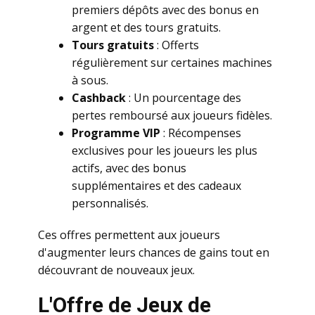
premiers dépôts avec des bonus en
argent et des tours gratuits.
Tours gratuits
: Offerts
régulièrement sur certaines machines
à sous.
Cashback
: Un pourcentage des
pertes remboursé aux joueurs fidèles.
Programme VIP
: Récompenses
exclusives pour les joueurs les plus
actifs, avec des bonus
supplémentaires et des cadeaux
personnalisés.
Ces offres permettent aux joueurs
d'augmenter leurs chances de gains tout en
découvrant de nouveaux jeux.
L'Offre de Jeux de