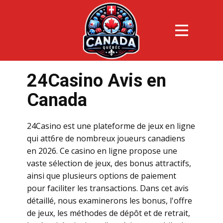
24Casino Avis en
Canada
24Casino est une plateforme de jeux en ligne
qui att6re de nombreux joueurs canadiens
en 2026. Ce casino en ligne propose une
vaste sélection de jeux, des bonus attractifs,
ainsi que plusieurs options de paiement
pour faciliter les transactions. Dans cet avis
détaillé, nous examinerons les bonus, l'offre
de jeux, les méthodes de dépôt et de retrait,