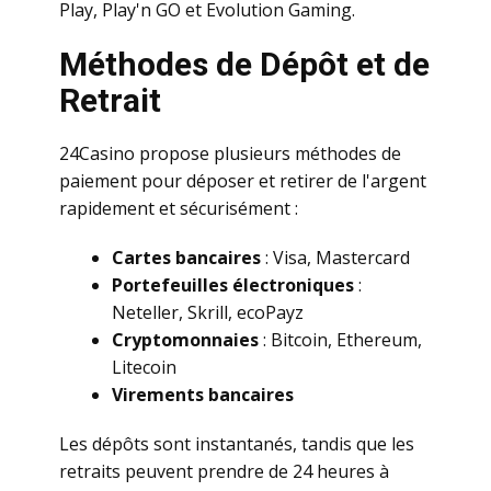
Play, Play'n GO et Evolution Gaming.
Méthodes de Dépôt et de
Retrait
24Casino propose plusieurs méthodes de
paiement pour déposer et retirer de l'argent
rapidement et sécurisément :
Cartes bancaires
: Visa, Mastercard
Portefeuilles électroniques
:
Neteller, Skrill, ecoPayz
Cryptomonnaies
: Bitcoin, Ethereum,
Litecoin
Virements bancaires
Les dépôts sont instantanés, tandis que les
retraits peuvent prendre de 24 heures à