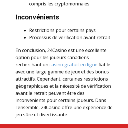
compris les cryptomonnaies
Inconvénients
Restrictions pour certains pays
Processus de vérification avant retrait
En conclusion, 24Casino est une excellente
option pour les joueurs canadiens
recherchant un
casino gratuit en ligne
fiable
avec une large gamme de jeux et des bonus
attractifs. Cependant, certaines restrictions
géographiques et la nécessité de vérification
avant le retrait peuvent être des
inconvénients pour certains joueurs. Dans
l'ensemble, 24Casino offre une expérience de
jeu sûre et divertissante.