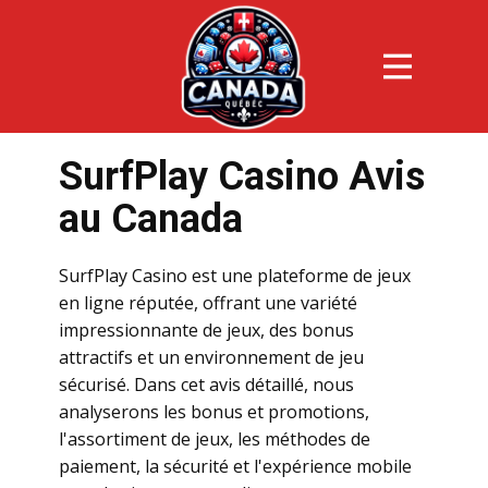
SurfPlay Casino Avis
au Canada
SurfPlay Casino est une plateforme de jeux
en ligne réputée, offrant une variété
impressionnante de jeux, des bonus
attractifs et un environnement de jeu
sécurisé. Dans cet avis détaillé, nous
analyserons les bonus et promotions,
l'assortiment de jeux, les méthodes de
paiement, la sécurité et l'expérience mobile