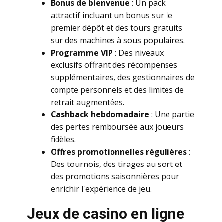
Bonus de bienvenue
: Un pack
attractif incluant un bonus sur le
premier dépôt et des tours gratuits
sur des machines à sous populaires.
Programme VIP
: Des niveaux
exclusifs offrant des récompenses
supplémentaires, des gestionnaires de
compte personnels et des limites de
retrait augmentées.
Cashback hebdomadaire
: Une partie
des pertes remboursée aux joueurs
fidèles.
Offres promotionnelles régulières
:
Des tournois, des tirages au sort et
des promotions saisonnières pour
enrichir l'expérience de jeu.
Jeux de casino en ligne